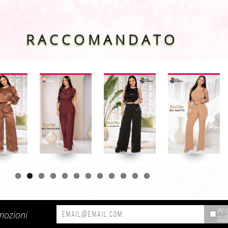
R A C C O M A N D A T O
Acc
omozioni
sul