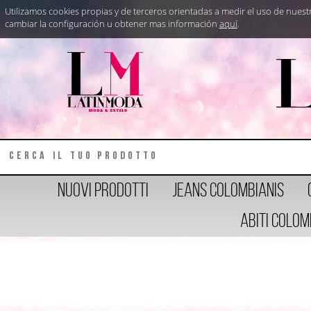
Utilizamos cookies propias y de terceros orientadas a medir el uso de nues
cambiar la configuración u obtener mas información
aquí
.
Nuovi prodotti
Jeans Colombianis
Abiti Colom