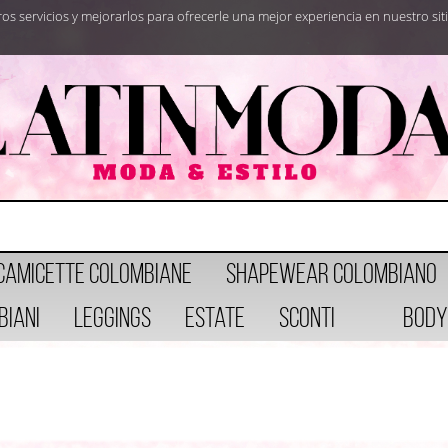
tros servicios y mejorarlos para ofrecerle una mejor experiencia en nuestro 
Camicette Colombiane
Shapewear Colombiano
biani
Leggings
Estate
Sconti
Body