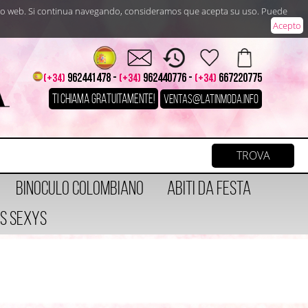
sitio web. Si continua navegando, consideramos que acepta su uso. Puede
Acepto
962441478 -
962440776 -
667220775
(+34)
(+34)
(+34)
TI CHIAMA GRATUITAMENTE!
ventas@latinmoda.info
Binoculo Colombiano
Abiti da Festa
s Sexys