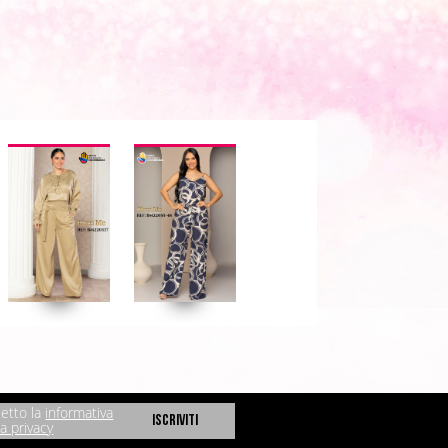
etto la
informativa
la privacy