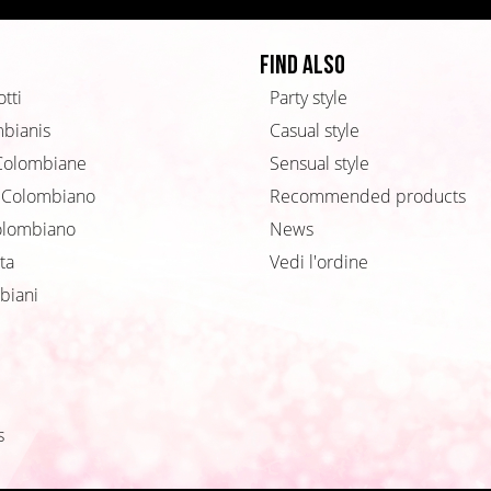
Find also
tti
Party style
mbianis
Casual style
Colombiane
Sensual style
 Colombiano
Recommended products
olombiano
News
ta
Vedi l'ordine
biani
s